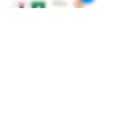
Restez connectés
Suivez-nous sur les réseaux sociaux!
contact@chateauboisset.fr
L'abus d'alcool est dangereux pour la santé
- Consommez avec modération. Vente
d'alcool interdite aux mineurs
Vous devez avoir atteint l’âge légal fixé par la
loi de votre pays de résidence pour la
consommation d’alcool pour consulter ce site.