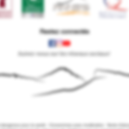
Restez connectés
Suivez-nous sur les réseaux sociaux!
t dangereux pour la santé - Consommez avec modération. Vente d'alcoo