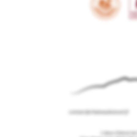
contact@chateauboisset.fr
L'abus d'alcool es