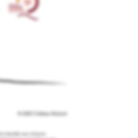
© 2020 Château Boisset
l interdite aux mineurs