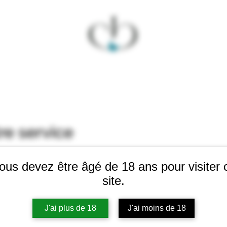
OENOTOURISME
NOS VINS
SALONS
LES PLUS
ACCE
e service
ec des chocolats en accord mets/vins.
ous devez être âgé de 18 ans pour visiter 
site.
J'ai plus de 18
J'ai moins de 18