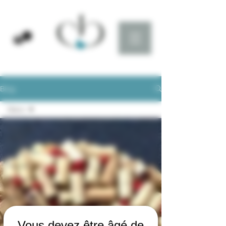
Blog
Déco
Tous les
posts
Médailles
Presse
Accord
mets et
vins🍷🍽
Déco
Vous devez être âgé de