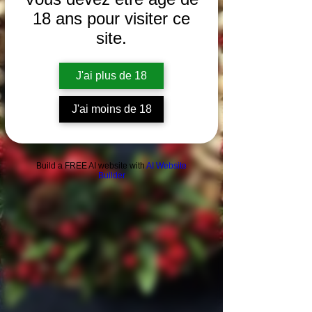
Huîtres
18 ans pour visiter ce
Actu
site.
Le
saviez-
vous
J'ai plus de 18
A la
cave
J'ai moins de 18
Dégustation
en Pic
Saint-
Loup
Build a FREE AI website with
AI Website
Builder