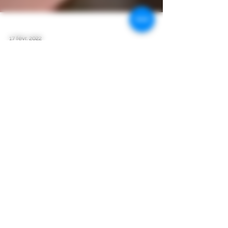
17 févr. 2022
Et si nous vous parlions
d'assemblage ?
Restez connectés
Suivez-nous sur les réseaux sociaux!