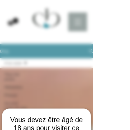
Blog
A la cave
Tous les
posts
Médailles
Presse
Accord
mets et vins
🍷🍽
Vous devez être âgé de
Déco
18 ans pour visiter ce