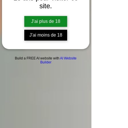
Huîtres
site.
Actu
Le saviez-
J'ai plus de 18
vous
A la cave
J'ai moins de 18
Dégustation
en Pic
Saint-Loup
Build a FREE AI website with
AI Website
Builder