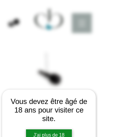
SAMEDI 15 JUIN
Vous devez être âgé de
2024
18 ans pour visiter ce
site.
BOISSET FOLIE'S
- 6ème éditions -
J'ai plus de 18