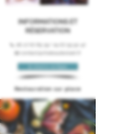
INFORMATIONS ET
RÉSERVATION
📞
06 27 67 85 19
/
04 67 55 92 47
📧
contact@chateauboisset.fr
Je réserve en ligne
Restauration sur place