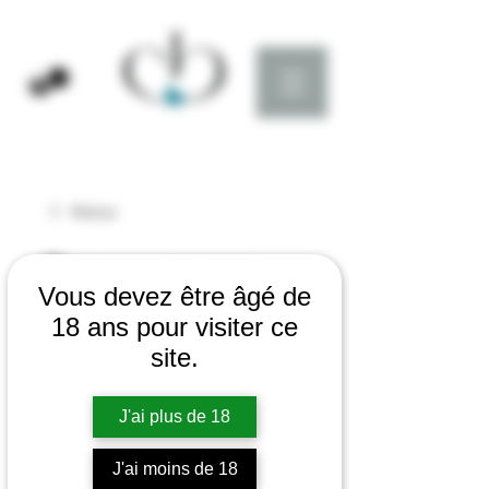
Retour
Programmer
Vous devez être âgé de
votre service
18 ans pour visiter ce
site.
Vivre le vignoble au coucher du
soleil.
J'ai plus de 18
J'ai moins de 18