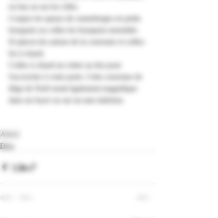
en bas ou sur les côtés.
Coupez les sprays de canneberges en petits 
bouquets ou collez les bouquets ensemble. 
Et placez-les autour de la couronne et collez-
les à chaud.
Collez à chaud un cintre au dos pour 
l'accrocher à votre porte. Cette couronne de 
liège de Noël serait également magnifique 
dans un foyer ou sur un mur intérieur. 
Astuce
Déco