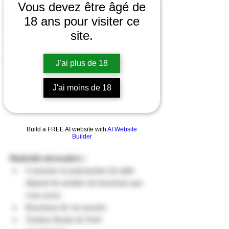
couronne de Noël peut vous intéresser.
Vous devez être âgé de
Actu
18 ans pour visiter ce
Le saviez-vous
site.
A la cave
Dégustation en Pic Saint-Loup
J'ai plus de 18
J'ai moins de 18
Build a FREE AI website with
AI Website
Builder
Matériels nécessaires :
Couronne en polystyrène (la taille 
dépend du nombre de bouchons que 
vous avez)
Bouchons de vin assortis
Verdure florale de Noël   