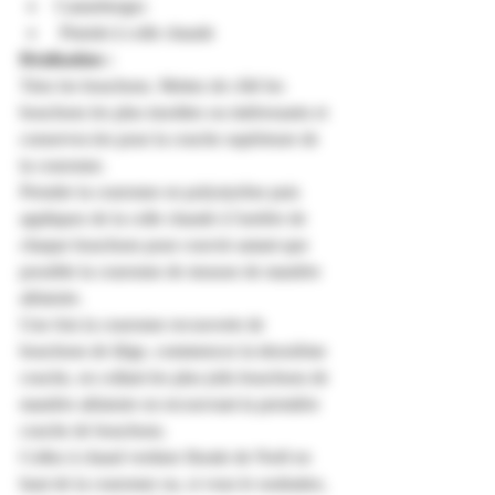
Canneberges
 Pistolet à colle chaude
Réalisation :
Triez les bouchons. Mettez de côté les 
bouchons les plus insolites ou intéressants et 
conservez-les pour la couche supérieure de 
la couronne.
Prendre la couronne en polystyrène puis 
appliquez de la colle chaude à l'arrière de 
chaque bouchons pour couvrir autant que 
possible la couronne de mousse de manière 
aléatoire.
Une fois la couronne recouverte de 
bouchons de liège, commencez la deuxième 
couche, en collant les plus jolis bouchons de 
manière aléatoire en recouvrant la première 
couche de bouchons.
Collez à chaud verdure florale de Noël en 
haut de la couronne ou, si vous le souhaitez, 