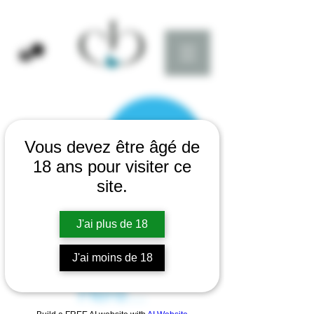
Vous devez être âgé de
18 ans pour visiter ce
site.
J'ai plus de 18
There’s Nothing
J'ai moins de 18
Here...