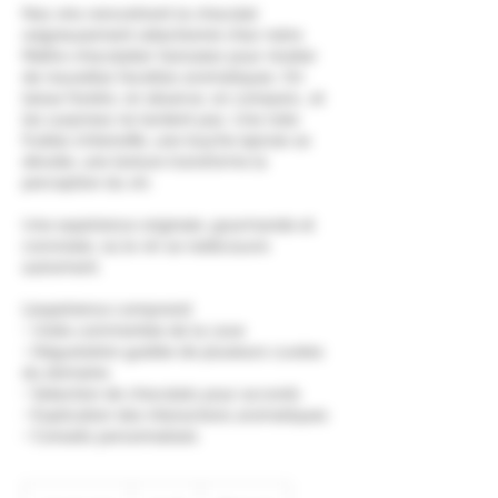
Nos vins rencontrent le chocolat
soigneusement sélectionné chez notre
Maître chocolatier Gonzalez pour révéler
de nouvelles facettes aromatiques. On
laisse fondre, on observe, on compare… et
les surprises ne tardent pas. Une note
fruitée s’intensifie, une touche épicée se
dévoile, une texture transforme la
perception du vin.
Une expérience originale, gourmande et
conviviale, où le vin se redécouvre
autrement.
L’expérience comprend
• Visite commentée de la cave
• Dégustation guidée de plusieurs cuvées
du domaine
• Sélection de chocolats pour accords
• Explication des interactions aromatiques
25