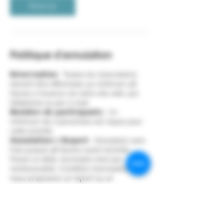
Réserver
Politique d'annulation
𝗥𝗲́𝘀𝗲𝗿𝘃𝗮𝘁𝗶𝗼𝗻 : Toutes les réservations
doivent être effectuées au minimum 48
heures à l’avance via notre site web, par
téléphone ou par e-mail.
𝗡𝗼𝗺𝗯𝗿𝗲 𝗱𝗲 𝗽𝗮𝗿𝘁𝗶𝗰𝗶𝗽𝗮𝗻𝘁𝘀 : Un
minimum de 2 personnes est requis pour
cette activité.
𝗔𝗻𝗻𝘂𝗹𝗮𝘁𝗶𝗼𝗻 & 𝗥𝗲𝗽𝗼𝗿𝘁 : Annulation sans
frais jusqu’à 48 heures avant l’activité.
Passé ce délai, l’acompte n’est pas
remboursable. Condition d’annulation,
nous proposons un report ou un
remboursement intégral.