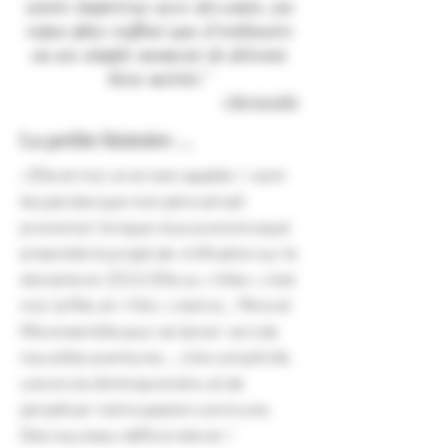
soirée imprévue avec des amis, un
repas plus raffiné que d’ordinaire
ou un simple moment de détente
bien mérité."
Christelle
La petite histoire ...
« Elle et moi, on en est capable ! » sont
les paroles que mon père aimait
prononcer lorsque nous avons évoqué
ensemble le projet de vinification sur le
domaine en 2013. Elle ou « Ailes », c’est
moi, la fille, et « Moi », c’est lui… Père et
fille ensemble pour se lancer vers de
nouvelles aventures … Une complicité,
une envie d’entreprendre, et de
perpétuer notre passion commune.
Des nouveaux défis à relever !