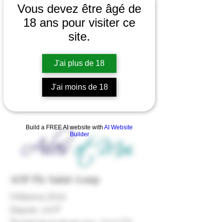
Vous devez être âgé de
18 ans pour visiter ce
site.
J'ai plus de 18
J'ai moins de 18
Build a FREE AI website with
AI Website
Builder
AOP Pic Saint-Loup
Millésime 2018
Degrés : 14.5°