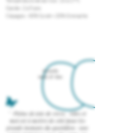
Température de service : 16 à 17°c
Garde : 2 à 5 ans
Cépages : 80% Syrah—20% Grenache
Accords
mets & vins
" Pleine de joie de vivre, Ailes et
moi est à mettre de côté pour les
grands instants du quotidien : une