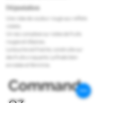
Dégustation
Une robe de couleur rouge aux reflets
violets.
Un nez complexe sur notes de fruits
rouges et d’épices.
La bouche est fraiche, construite sur
des fruits croquants. La finale bien
enrobée et féminine.
Command
ez
en ligne
La Boutique