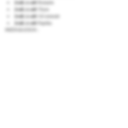
2cuil. à café 
Romarin
2cuil. à café 
Thym
2cuil. à café 
Ail semoule
2cuil. à café 
Paprika
PRÉPARATION :