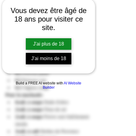
Actu
Vous devez être âgé de
Le saviez-vous
18 ans pour visiter ce
A la cave
site.
Dégustation en Pic Saint-Loup
J'ai plus de 18
INGRÉDIENTS
1kg 
- 1kg200 de viande de bœuf 
J'ai moins de 18
griller(ici du rumsteck)
1 
Chorizo maigre
0,5 
Poivron jaune
0,5 
Poivron vert
Build a FREE AI website with
AI Website
0,5 
Oignon rouge
Builder
Pour la marinade:
6cuil. à soupe 
Huile d'olive
2cuil. à soupe 
Fleur de sel
2cuil. à soupe 
Poivre noir fraîchement 
moulu
3cuil. à café 
Herbes de Provence