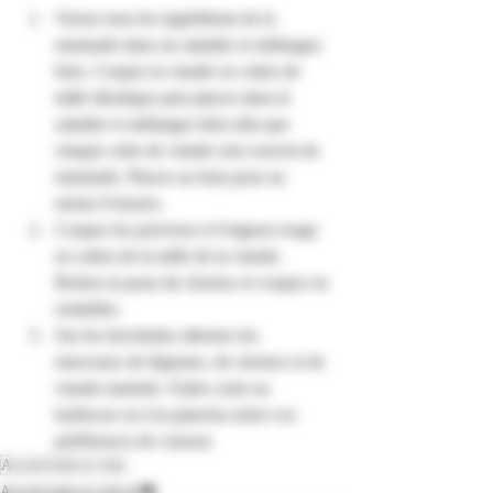
Versez tous les ingrédients de la 
marinade dans un saladier et mélangez 
bien. Coupez la viande en cubes de 
taille identique puis placez dans le 
saladier et mélangez bien afin que 
chaque cube de viande soit couvert de 
marinade. Placez au frais pour au 
moins 6 heures.
Coupez les poivrons et l'oignon rouge 
en cubes de la taille de la viande. 
Retirez la peau du chorizo et coupez en 
rondelles.
Sur les brochettes alternez les 
morceaux de légumes, de chorizo et de 
viande marinée. Faites cuire au 
barbecue ou à la plancha selon vos 
préférences de cuisson
Accord mets et vins
Accord mets et vins🍷🍽