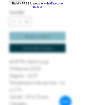
Prix
36,00 €
Build a FREE AI website with
AI Website
Builder
Quantité
*
Ajouter au panier
Commander et payer
AOP Pic Saint-Loup
Millésime 2020
Degrés : 14.5°
Température de service : 16
à 17°c
Garde : 10 à 15 ans
Cépages :